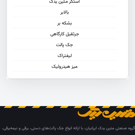
استکر متین یدک
بالابر
بشکه بر
جرثقیل کارگاهی
جک پالت
لیفتراک
میز هیدرولیک
گروه صنعتی متین یدک ایرانیان، با ارائه انواع جک پالت‌های دستی، برقی و نیمه‌برقی،