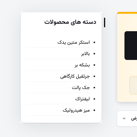
دسته های محصولات
استکر متین یدک
بالابر
بشکه بر
جرثقیل کارگاهی
جک پالت
لیفتراک
میز هیدرولیک