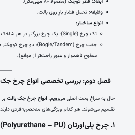
ابعاد:
قطر کوچک (معمولاً ۸۰ میلی‌متر).
وظیفه:
تحمل فشار بارِ روی پالت.
انواع ساختار:
تک چرخ (Single):
یک چرخ بزرگتر در هر شاخک. 
جفت چرخ (Bogie/Tandem):
دو چرخ کوچکتر در
سطوح ناهموار و عبور راحت‌تر از موانع).
فصل دوم: بررسی تخصصی انواع چرخ جک پ
حال به سراغ بحث اصلی می‌رویم.
انواع چرخ جک پالت
بر 
تقسیم می‌شوند. هر کدام ویژگی‌های منحصربه‌فردی دارند.
۱. چرخ پلی‌اورتان (Polyurethane – PU)