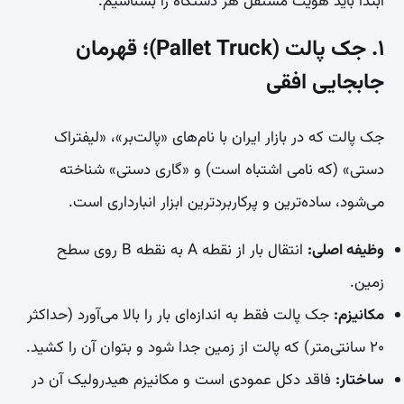
ابتدا باید هویت مستقل هر دستگاه را بشناسیم.
۱. جک پالت (Pallet Truck)؛ قهرمان
جابجایی افقی
جک پالت که در بازار ایران با نام‌های «پالت‌بر»، «لیفتراک
دستی» (که نامی اشتباه است) و «گاری دستی» شناخته
می‌شود، ساده‌ترین و پرکاربردترین ابزار انبارداری است.
وظیفه اصلی:
انتقال بار از نقطه A به نقطه B روی سطح
زمین.
مکانیزم:
جک پالت فقط به اندازه‌ای بار را بالا می‌آورد (حداکثر
۲۰ سانتی‌متر) که پالت از زمین جدا شود و بتوان آن را کشید.
ساختار:
فاقد دکل عمودی است و مکانیزم هیدرولیک آن در