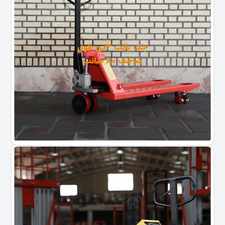
جک پالت ۳تن طول
شاخک ۸۰ سانت