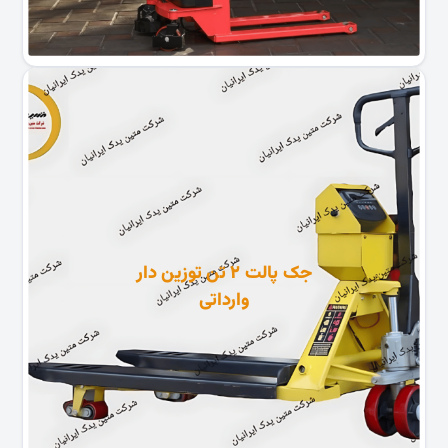
جک پالت ۲ تن توزین دار
وارداتی