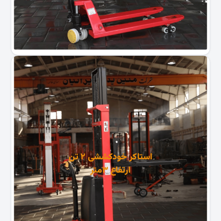
استاکر خودکششی ۲ تن
ارتفاع ۳متر