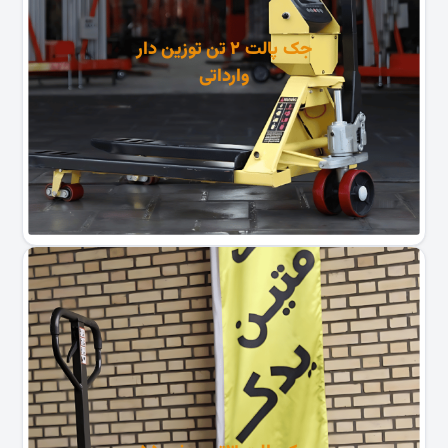
جک پالت ۲ تن توزین دار
وارداتی