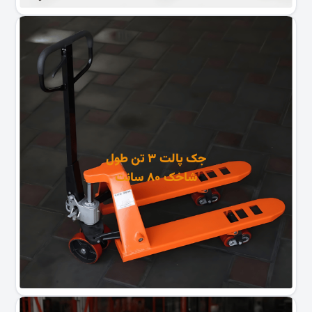
جک پالت ۳ تن طول
شاخک ۸۰ سانت