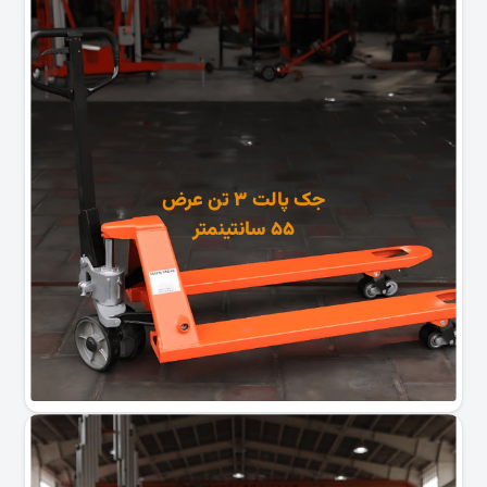
جک پالت ۳ تن عرض
۵۵ سانتینمتر