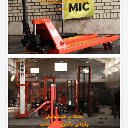
جک پالت ۳تن عرض ۵۵
لینده
بشکه بر هیدرولیکی
وارداتی بالابری ۴۰ سانت