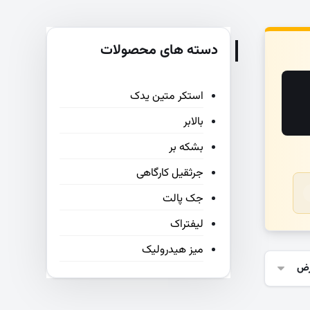
دسته های محصولات
استکر متین یدک
بالابر
بشکه بر
جرثقیل کارگاهی
جک پالت
لیفتراک
میز هیدرولیک