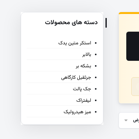
دسته های محصولات
استکر متین یدک
بالابر
بشکه بر
جرثقیل کارگاهی
جک پالت
لیفتراک
میز هیدرولیک