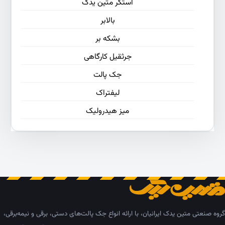
استکر متین یدک
بالابر
بشکه بر
جرثقیل کارگاهی
جک پالت
لیفتراک
میز هیدرولیک
گروه صنعتی متین یدک ایرانیان، با ارائه انواع جک پالت‌های دستی، برقی و نیمه‌برقی،