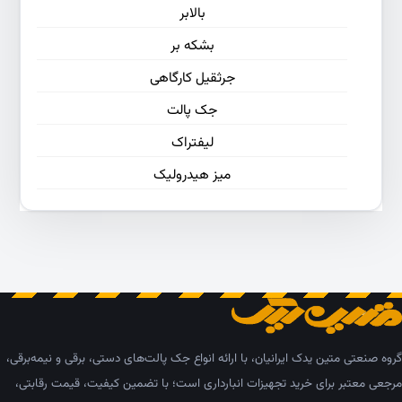
بالابر
بشکه بر
جرثقیل کارگاهی
جک پالت
لیفتراک
میز هیدرولیک
گروه صنعتی متین یدک ایرانیان، با ارائه انواع جک پالت‌های دستی، برقی و نیمه‌برقی،
مرجعی معتبر برای خرید تجهیزات انبارداری است؛ با تضمین کیفیت، قیمت رقابتی،