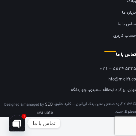
وبلاگ
درباره ما
تماس با ما
حساب کاربری
تماس با ما
۰۲۱ – ۵۵۲۴ ۵۳۲۵
info@miclift.co
تهران، بزرگراه آیت‌الله سعیدی، چهاردانگه
© ۲,۰۲۶ گروه صنعتی متین یدک ایرانیان — کلیه حقوق
SEO
Designed & managed by
محفوظ است.
Evaluate
1
تماس با ما
pen chaty