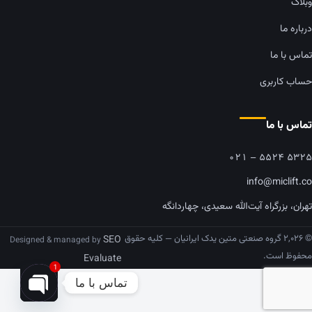
وبلاگ
درباره ما
تماس با ما
حساب کاربری
تماس با ما
۰۲۱ – ۵۵۲۴ ۵۳۲۵
info@miclift.co
تهران، بزرگراه آیت‌الله سعیدی، چهاردانگه
© ۲,۰۲۶ گروه صنعتی متین یدک ایرانیان — کلیه حقوق
SEO
Designed & managed by
محفوظ است.
Evaluate
1
تماس با ما
pen chaty