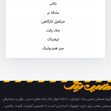
بالابر
بشکه بر
جرثقیل کارگاهی
جک پالت
لیفتراک
میز هیدرولیک
گروه صنعتی متین یدک ایرانیان، با ارائه انواع جک پالت‌های دستی، برقی و نیمه‌برقی،
مرجعی معتبر برای خرید تجهیزات انبارداری است؛ با تضمین کیفیت، قیمت رقابتی،