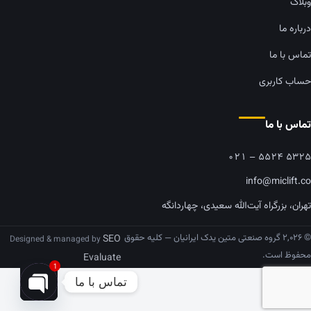
وبلاگ
درباره ما
تماس با ما
حساب کاربری
تماس با ما
۰۲۱ – ۵۵۲۴ ۵۳۲۵
info@miclift.co
تهران، بزرگراه آیت‌الله سعیدی، چهاردانگه
© ۲,۰۲۶ گروه صنعتی متین یدک ایرانیان — کلیه حقوق
SEO
Designed & managed by
محفوظ است.
Evaluate
1
تماس با ما
pen chaty