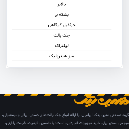
بالابر
بشکه بر
جرثقیل کارگاهی
جک پالت
لیفتراک
میز هیدرولیک
گروه صنعتی متین یدک ایرانیان، با ارائه انواع جک پالت‌های دستی، برقی و نیمه‌برقی،
مرجعی معتبر برای خرید تجهیزات انبارداری است؛ با تضمین کیفیت، قیمت رقابتی،