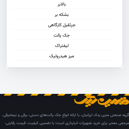
بالابر
بشکه بر
جرثقیل کارگاهی
جک پالت
لیفتراک
میز هیدرولیک
گروه صنعتی متین یدک ایرانیان، با ارائه انواع جک پالت‌های دستی، برقی و نیمه‌برقی،
مرجعی معتبر برای خرید تجهیزات انبارداری است؛ با تضمین کیفیت، قیمت رقابتی،