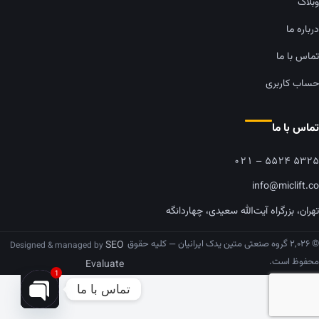
وبلاگ
درباره ما
تماس با ما
حساب کاربری
تماس با ما
۰۲۱ – ۵۵۲۴ ۵۳۲۵
info@miclift.co
تهران، بزرگراه آیت‌الله سعیدی، چهاردانگه
© ۲,۰۲۶ گروه صنعتی متین یدک ایرانیان — کلیه حقوق
SEO
Designed & managed by
محفوظ است.
Evaluate
1
تماس با ما
pen chaty