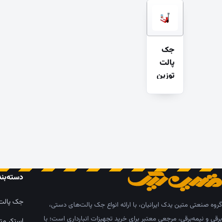
جک
پالت
توزین
دار
دسته‌بن
جک پالت
گروه صنعتی متین یدک ایرانیان، با ارائه انواع جک پالت‌های دستی،
برقی و نیمه‌برقی، مرجعی معتبر برای خرید تجهیزات انبارداری است؛ با
استکر مت