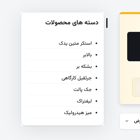
دسته های محصولات
استکر متین یدک
بالابر
بشکه بر
جرثقیل کارگاهی
جک پالت
لیفتراک
میز هیدرولیک