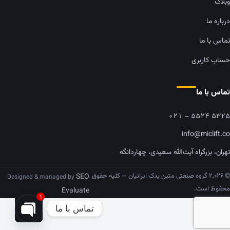
وبلاگ
درباره ما
تماس با ما
حساب کاربری
تماس با ما
۰۲۱ – ۵۵۲۴ ۵۳۲۵
info@miclift.co
تهران، بزرگراه آیت‌الله سعیدی، چهاردانگه
© ۲,۰۲۶ گروه صنعتی متین یدک ایرانیان — کلیه حقوق
SEO
Designed & managed by
محفوظ است.
Evaluate
1
تماس با ما
pen chaty