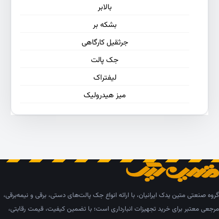
بالابر
بشکه بر
جرثقیل کارگاهی
جک پالت
لیفتراک
میز هیدرولیک
گروه صنعتی متین یدک ایرانیان، با ارائه انواع جک پالت‌های دستی، برقی و نیمه‌برقی،
مرجعی معتبر برای خرید تجهیزات انبارداری است؛ با تضمین کیفیت، قیمت رقابتی،