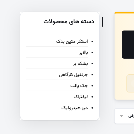
دسته های محصولات
استکر متین یدک
بالابر
بشکه بر
جرثقیل کارگاهی
جک پالت
لیفتراک
میز هیدرولیک