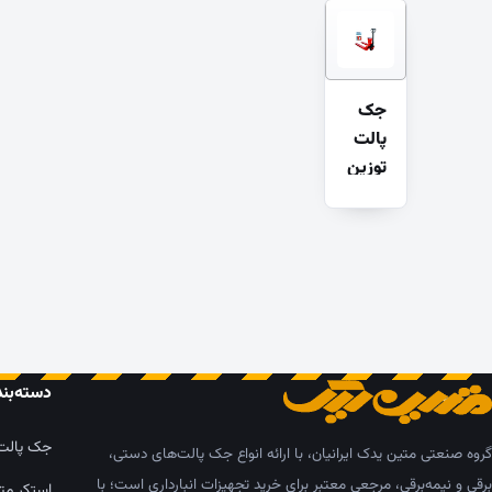
جک
پالت
توزین
دار
دسته‌بن
جک پالت
گروه صنعتی متین یدک ایرانیان، با ارائه انواع جک پالت‌های دستی،
برقی و نیمه‌برقی، مرجعی معتبر برای خرید تجهیزات انبارداری است؛ با
استکر مت