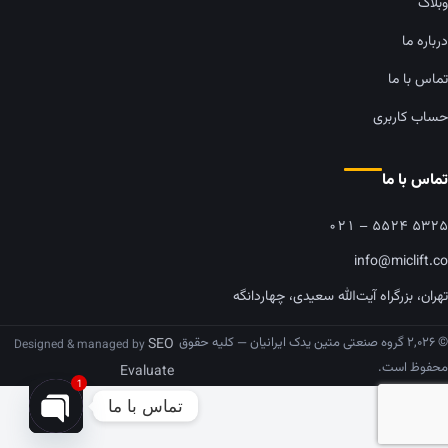
وبلاگ
درباره ما
تماس با ما
حساب کاربری
تماس با ما
۰۲۱ – ۵۵۲۴ ۵۳۲۵
info@miclift.co
تهران، بزرگراه آیت‌الله سعیدی، چهاردانگه
© ۲,۰۲۶ گروه صنعتی متین یدک ایرانیان — کلیه حقوق
SEO
Designed & managed by
محفوظ است.
Evaluate
1
تماس با ما
pen chaty