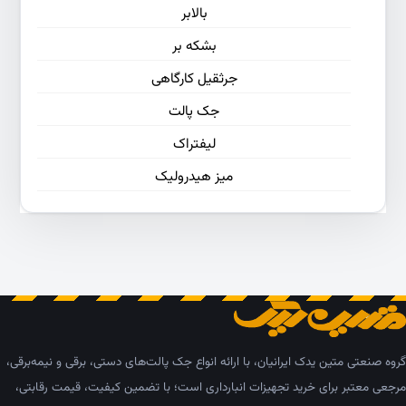
بالابر
بشکه بر
جرثقیل کارگاهی
جک پالت
لیفتراک
میز هیدرولیک
گروه صنعتی متین یدک ایرانیان، با ارائه انواع جک پالت‌های دستی، برقی و نیمه‌برقی،
مرجعی معتبر برای خرید تجهیزات انبارداری است؛ با تضمین کیفیت، قیمت رقابتی،