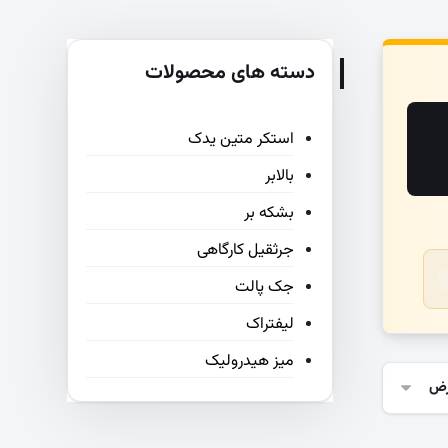
دسته های محصولات
استکر متین یدک
بالابر
بشکه بر
جرثقیل کارگاهی
جک پالت
لیفتراک
میز هیدرولیک