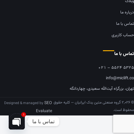
وبلاگ
درباره ما
تماس با ما
حساب کاربری
تماس با ما
۰۲۱ – ۵۵۲۴ ۵۳۲۵
info@miclift.co
تهران، بزرگراه آیت‌الله سعیدی، چهاردانگه
© ۲,۰۲۶ گروه صنعتی متین یدک ایرانیان — کلیه حقوق
SEO
Designed & managed by
محفوظ است.
Evaluate
1
تماس با ما
pen chaty