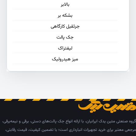
بالابر
بشکه بر
جرثقیل کارگاهی
جک پالت
لیفتراک
میز هیدرولیک
گروه صنعتی متین یدک ایرانیان، با ارائه انواع جک پالت‌های دستی، برقی و نیمه‌برقی،
مرجعی معتبر برای خرید تجهیزات انبارداری است؛ با تضمین کیفیت، قیمت رقابتی،