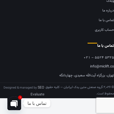
وبلاگ
درباره ما
تماس با ما
حساب کاربری
تماس با ما
۰۲۱ – ۵۵۲۴ ۵۳۲۵
info@miclift.co
تهران، بزرگراه آیت‌الله سعیدی، چهاردانگه
© ۲,۰۲۶ گروه صنعتی متین یدک ایرانیان — کلیه حقوق
SEO
Designed & managed by
محفوظ است.
Evaluate
1
تماس با ما
pen chaty