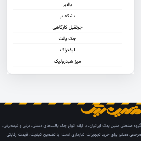
بالابر
بشکه بر
جرثقیل کارگاهی
جک پالت
لیفتراک
میز هیدرولیک
گروه صنعتی متین یدک ایرانیان، با ارائه انواع جک پالت‌های دستی، برقی و نیمه‌برقی،
مرجعی معتبر برای خرید تجهیزات انبارداری است؛ با تضمین کیفیت، قیمت رقابتی،