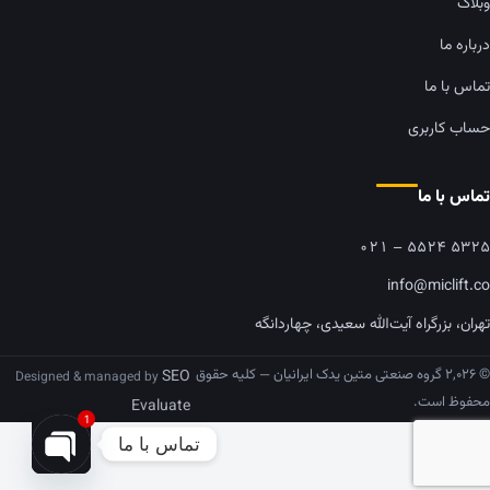
وبلاگ
درباره ما
تماس با ما
حساب کاربری
تماس با ما
۰۲۱ – ۵۵۲۴ ۵۳۲۵
info@miclift.co
تهران، بزرگراه آیت‌الله سعیدی، چهاردانگه
© ۲,۰۲۶ گروه صنعتی متین یدک ایرانیان — کلیه حقوق
SEO
Designed & managed by
محفوظ است.
Evaluate
1
تماس با ما
pen chaty