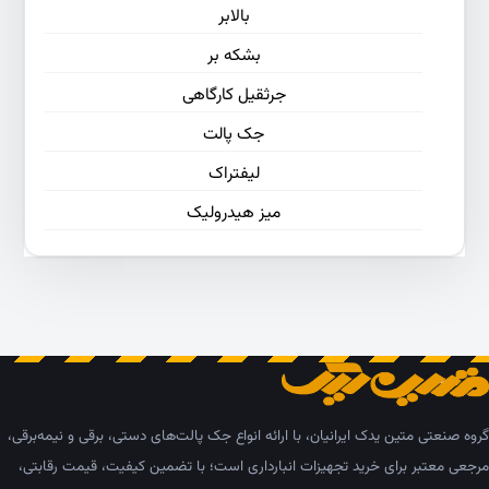
بالابر
بشکه بر
جرثقیل کارگاهی
جک پالت
لیفتراک
میز هیدرولیک
گروه صنعتی متین یدک ایرانیان، با ارائه انواع جک پالت‌های دستی، برقی و نیمه‌برقی،
مرجعی معتبر برای خرید تجهیزات انبارداری است؛ با تضمین کیفیت، قیمت رقابتی،