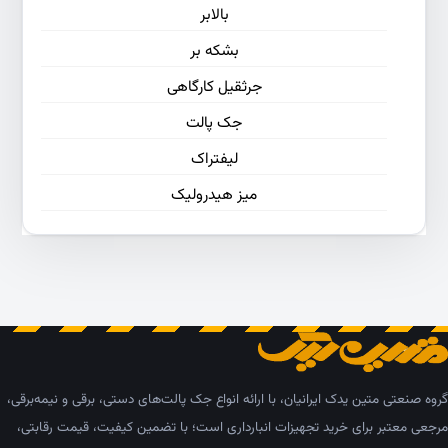
بالابر
بشکه بر
جرثقیل کارگاهی
جک پالت
لیفتراک
میز هیدرولیک
گروه صنعتی متین یدک ایرانیان، با ارائه انواع جک پالت‌های دستی، برقی و نیمه‌برقی،
مرجعی معتبر برای خرید تجهیزات انبارداری است؛ با تضمین کیفیت، قیمت رقابتی،