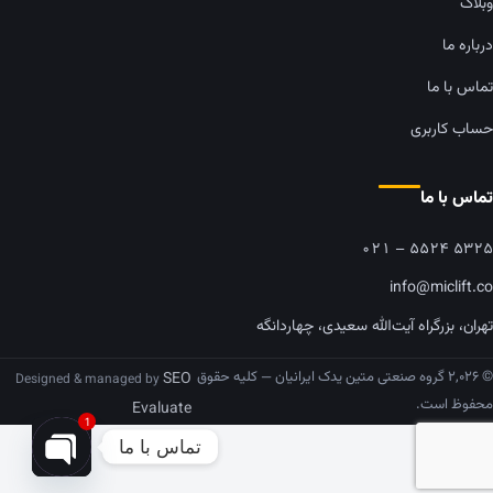
وبلاگ
درباره ما
تماس با ما
حساب کاربری
تماس با ما
۰۲۱ – ۵۵۲۴ ۵۳۲۵
info@miclift.co
تهران، بزرگراه آیت‌الله سعیدی، چهاردانگه
© ۲,۰۲۶ گروه صنعتی متین یدک ایرانیان — کلیه حقوق
SEO
Designed & managed by
محفوظ است.
Evaluate
1
تماس با ما
pen chaty