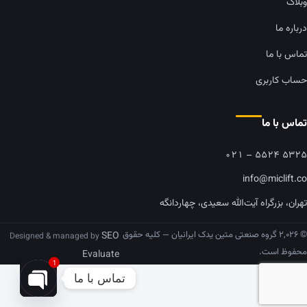
وبلاگ
درباره ما
تماس با ما
حساب کاربری
تماس با ما
۰۲۱ – ۵۵۲۴ ۵۳۲۵
info@miclift.co
تهران، بزرگراه آیت‌الله سعیدی، چهاردانگه
© ۲,۰۲۶ گروه صنعتی متین یدک ایرانیان — کلیه حقوق
SEO
Designed & managed by
محفوظ است.
Evaluate
1
تماس با ما
pen chaty