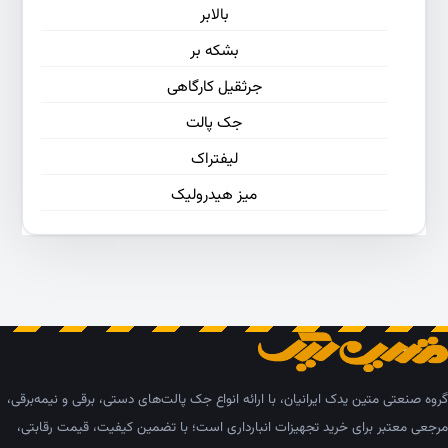
بالابر
بشکه بر
جرثقیل کارگاهی
جک پالت
لیفتراک
میز هیدرولیک
گروه صنعتی متین یدک ایرانیان، با ارائه انواع جک پالت‌های دستی، برقی و نیمه‌برقی،
مرجعی معتبر برای خرید تجهیزات انبارداری است؛ با تضمین کیفیت، قیمت رقابتی،